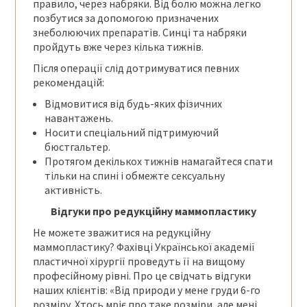
правило, через набряки. Від болю можна легко
позбутися за допомогою призначених
знеболюючих препаратів. Синці та набряки
пройдуть вже через кілька тижнів.
Після операції слід дотримуватися певних
рекомендацій:
Відмовитися від будь-яких фізичних
навантажень.
Носити спеціальний підтримуючий
бюстгальтер.
Протягом декількох тижнів намагайтеся спати
тільки на спині і обмежте сексуальну
активність.
Відгуки про редукційну маммопластику
Не можете зважитися на редукційну
маммопластику? Фахівці Української академії
пластичної хірургії проведуть її на вищому
професійному рівні. Про це свідчать відгуки
наших клієнтів: «Від природи у мене груди 6-го
розміру. Хтось мріє про таке розміри, але мені