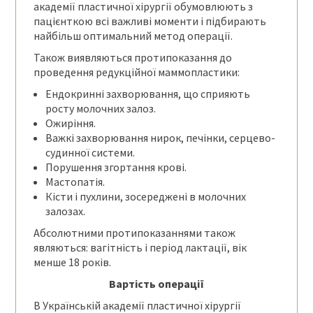
академії пластичної хірургії обумовлюють з
пацієнткою всі важливі моменти і підбирають
найбільш оптимальний метод операції.
Також виявляються протипоказання до
проведення редукційної маммопластики:
Ендокринні захворювання, що сприяють
росту молочних залоз.
Ожиріння.
Важкі захворювання нирок, печінки, серцево-
судинної системи.
Порушення згортання крові.
Мастопатія.
Кісти і пухлини, зосереджені в молочних
залозах.
Абсолютними протипоказаннями також
являються: вагітність і період лактації, вік
менше 18 років.
Вартість операції
В Українській академії пластичної хірургії