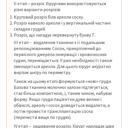
ІІ етап – розріз. Хірургами використовуються
різні варіанти розрізів:
Круговий розріз біля ареоли соску.
Розріз навколо ареоли і у вертикальній частині
складки грудей.
Розріз, що нагадує перевернуту букву Т.
ІІІ етап – видалення тканини з її подальшим
репозиціюванням. Сосок, прикріплений до
первісного джерела іннервації і кровоносних
судин, переміщається. У разі необхідності також
зменшується ареола. Для цього хірург акуратно
вирізає шкіру по периметру.
Також на цьому етапі формуються «нові» груди.
Базова тканина молочної залози підтягується,
стає більш компактною, і, таким чином, набуває
форму. Якщо груди пацієнтки дуже великі і
обвислі, ареолу і сосок доведеться видалити, а
потім провести трансплантацію соска
(перенести вище по грудях).
ІV етап – зашивання розрізу. Хірург накладає шви