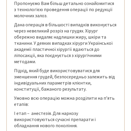
Пропонуємо Вам більш детально ознайомитися
з технологією проведення операції по редукції
молочних залоз.
Дана операція в більшості випадків виконується
через невеликий розріз на грудях. Хірург
обережно видаляє надлишки жиру, шкіри та
тканини. У деяких випадках хірурги Української
академії пластичної хірургії вдаються до
ліпосакції, яка поєднується з хірургічними
методами.
Підхід, який буде використовуватися для
зменшення грудей, безпосередньо залежить від
індивідуальних параметрів клієнтки,
конституції, бажаного результату.
Умовно всю операцію можна розділити на п’ять
етапів:
І етап – анестезія. Для наркозу
використовуються сучасні препарати і
обладнання нового покоління.