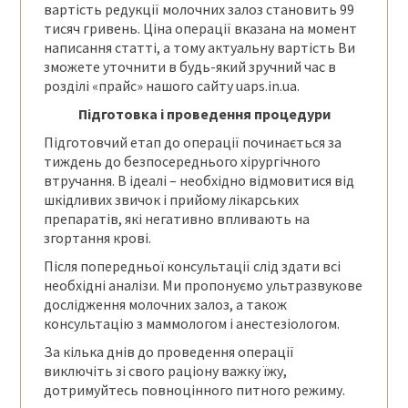
вартість редукції молочних залоз становить 99
тисяч гривень. Ціна операції вказана на момент
написання статті, а тому актуальну вартість Ви
зможете уточнити в будь-який зручний час в
розділі «прайс» нашого сайту uaps.in.ua.
Підготовка і проведення процедури
Підготовчий етап до операції починається за
тиждень до безпосереднього хірургічного
втручання. В ідеалі – необхідно відмовитися від
шкідливих звичок і прийому лікарських
препаратів, які негативно впливають на
згортання крові.
Після попередньої консультації слід здати всі
необхідні аналізи. Ми пропонуємо ультразвукове
дослідження молочних залоз, а також
консультацію з маммологом і анестезіологом.
За кілька днів до проведення операції
виключіть зі свого раціону важку їжу,
дотримуйтесь повноцінного питного режиму.