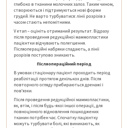
глибоко в тканини молочних залоз. Таким чином,
створюються і підтримуються нові форми
грудей. Не варто турбуватися: лінії розрізів з
часом стають непомітними.
V етап – оцініть отриманий результат. Відразу
після проведення редукційної маммопластики
пацієнтки відчувають полегшення.
Післяопераційні набряки спадають, а лінії
розрізів поступово зникають.
Післяопераційний період
В умовах стаціонару пацієнт проходить період
реабілітації протягом декількох днів. Після
повторного огляду прибираються дренажі і
пов’язки.
Після проведення редукційної маммопластики,
як, втім, і після будь-якої іншої операції, для
повноцінного відновлення пошкоджених
тканин потрібен час. Спочатку пацієнтку
можуть турбувати болі, які виникають, як