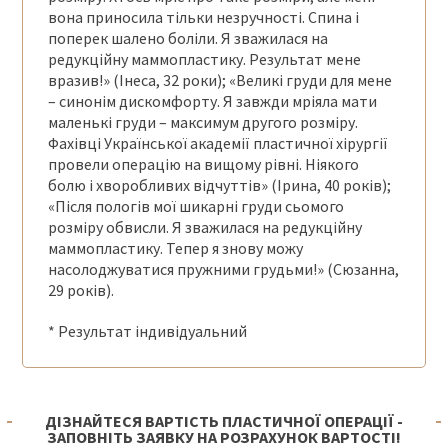
вона приносила тільки незручності. Спина і
поперек шалено боліли. Я зважилася на
редукційну маммопластику. Результат мене
вразив!» (Інеса, 32 роки); «Великі груди для мене
– синонім дискомфорту. Я завжди мріяла мати
маленькі груди – максимум другого розміру.
Фахівці Української академії пластичної хірургії
провели операцію на вищому рівні. Ніякого
болю і хворобливих відчуттів» (Ірина, 40 років);
«Після пологів мої шикарні груди сьомого
розміру обвисли. Я зважилася на редукційну
маммопластику. Тепер я знову можу
насолоджуватися пружними грудьми!» (Сюзанна,
29 років).
* Результат індивідуальний
ДІЗНАЙТЕСЯ ВАРТІСТЬ ПЛАСТИЧНОЇ ОПЕРАЦІЇ -
ЗАПОВНІТЬ ЗАЯВКУ НА РОЗРАХУНОК ВАРТОСТІ!