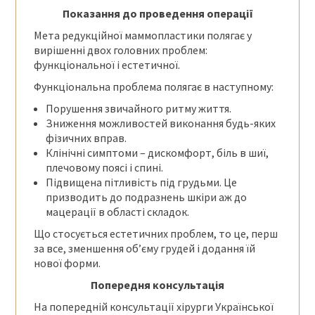
Показання до проведення операції
Мета редукційної маммопластики полягає у
вирішенні двох головних проблем:
функціональної і естетичної.
Функціональна проблема полягає в наступному:
Порушення звичайного ритму життя.
Зниження можливостей виконання будь-яких
фізичних вправ.
Клінічні симптоми – дискомфорт, біль в шиї,
плечовому поясі і спині.
Підвищена пітливість під грудьми. Це
призводить до подразнень шкіри аж до
мацерації в області складок.
Що стосується естетичних проблем, то це, перш
за все, зменшення об’єму грудей і додання їй
нової форми.
Попередня консультація
На попередній консультації хірурги Української