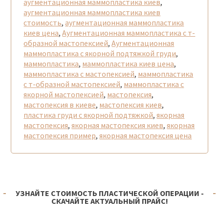
аугментационная маммопластика киев
,
аугментационная маммопластика киев
стоимость
,
аугментационная маммопластика
киев цена
,
Аугментационная маммопластика с т-
образной мастопексией
,
Аугментационная
маммопластика с якорной подтяжкой груди
,
маммопластика
,
маммопластика киев цена
,
маммопластика с мастопексией
,
маммопластика
с т-образной мастопексией
,
маммопластика с
якорной мастопексией
,
мастопексия
,
мастопексия в киеве
,
мастопексия киев
,
пластика груди с якорной подтяжкой
,
якорная
мастопексия
,
якорная мастопексия киев
,
якорная
мастопексия пример
,
якорная мастопексия цена
УЗНАЙТЕ СТОИМОСТЬ ПЛАСТИЧЕСКОЙ ОПЕРАЦИИ -
СКАЧАЙТЕ АКТУАЛЬНЫЙ ПРАЙС!