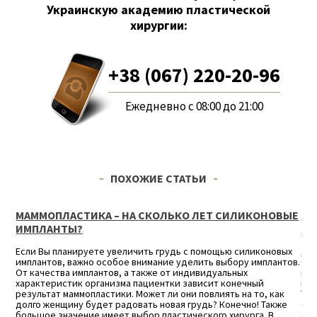
Украинскую академию пластической
хирургии:
+38 (067) 220-20-96
Ежедневно с 08:00 до 21:00
ПОХОЖИЕ СТАТЬИ
ВЫЕ
ПЛАСТИКА ГРУДИ ПОСЛЕ РОДОВ (КОРМЛЕНИЯ
ГРУДЬЮ)
ых
Далеко не каждая женщина, к сожалению, может похвастаться
тов.
безупречной формой груди после кормления своего малыша
грудью. Изменения формы или асимметрия молочных желез
после родов и периода лактации — очень частая проблема.
к
Также причиной прибегнуть к пластике груди может быть
е
операция, перенесённая на груди. Благодаря достижениям
современной медицины с лёгкостью устраняются проблемы