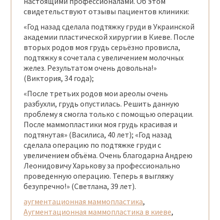
настоящими профессионалами. Об этом
свидетельствуют отзывы пациентов клиники:
«Год назад сделала подтяжку груди в Украинской
академии пластической хирургии в Киеве. После
вторых родов моя грудь серьёзно провисла,
подтяжку я сочетала с увеличением молочных
желез. Результатом очень довольна!»
(Виктория, 34 года);
«После третьих родов мои ареолы очень
разбухли, грудь опустилась. Решить данную
проблему я смогла только с помощью операции.
После маммопластики моя грудь красивая и
подтянутая» (Василиса, 40 лет); «Год назад
сделала операцию по подтяжке груди с
увеличением объёма. Очень благодарна Андрею
Леонидовичу Харькову за профессионально
проведенную операцию. Теперь я выгляжу
безупречно!» (Светлана, 39 лет).
аугментационная маммопластика
,
Аугментационная маммопластика в киеве
,