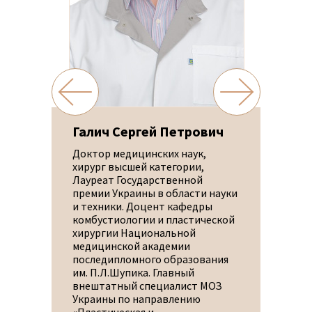
ндр
Галич Сергей Петрович
Само
Доктор медицинских наук,
Пласт
хирург высшей категории,
эстет
ии
Лауреат Государственной
рекон
Опыт
премии Украины в области науки
восст
печил
и техники. Доцент кафедры
Завед
еет
комбустиологии и пластической
эндос
хирургии Национальной
восст
медицинской академии
Донец
ода
последипломного образования
медиц
им. П.Л.Шупика. Главный
докто
внештатный специалист МОЗ
профе
Украины по направлению
Стажи