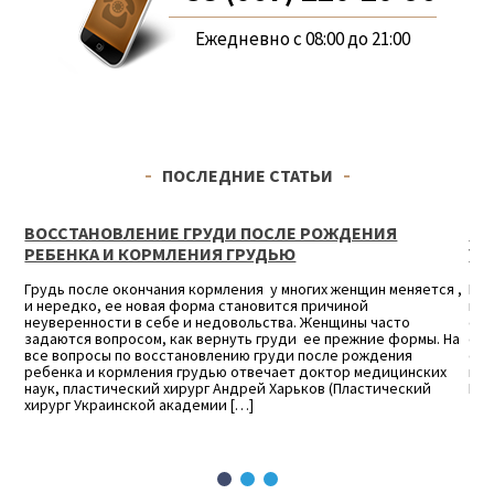
Ежедневно с 08:00 до 21:00
ПОСЛЕДНИЕ СТАТЬИ
ВОССТАНОВЛЕНИЕ ГРУДИ ПОСЛЕ РОЖДЕНИЯ
ИН
РЕБЕНКА И КОРМЛЕНИЯ ГРУДЬЮ
УР
две
ся
Грудь после окончания кормления у многих женщин меняется ,
Пла
и нередко, ее новая форма становится причиной
но 
неуверенности в себе и недовольства. Женщины часто
спе
ные
задаются вопросом, как вернуть груди ее прежние формы. На
отн
все вопросы по восстановлению груди после рождения
обс
улу
ребенка и кормления грудью отвечает доктор медицинских
цен
наук, пластический хирург Андрей Харьков (Пластический
Наш
хирург Украинской академии […]