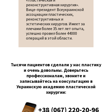
«Пластическая и
Univer
реконструктивная хирургия».
Англия
Вице-президент Всеукраинской
Ассис
ассоциации пластических,
госпи
реконструктивных и
кафед
эстетических хирургов. Имеет за
пласт
плечами более 35 лет лет опыта,
Донец
успешно провел более 44000
медиц
операций в этой области.
им. М.
Тысячи пациентов сделали у нас пластику
и очень довольны. Доверьтесь
профессионалам, звоните и
записывайтесь на консультацию в
Украинскую академию пластической
хирургии:
+38 (067) 220-20-96