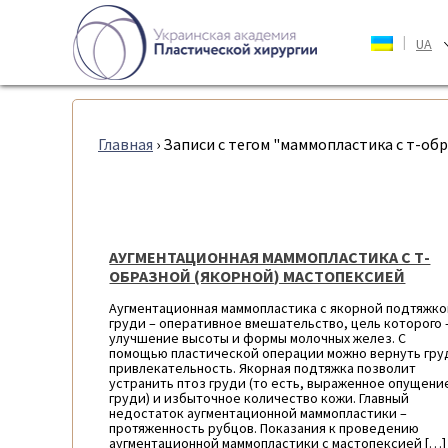
|
UA
Главная
›
Записи с тегом "маммопластика с т-об
АУГМЕНТАЦИОННАЯ МАММОПЛАСТИКА С Т-
ОБРАЗНОЙ (ЯКОРНОЙ) МАСТОПЕКСИЕЙ
Аугментационная маммопластика с якорной подтяжк
груди – оперативное вмешательство, цель которого 
улучшение высоты и формы молочных желез. С
помощью пластической операции можно вернуть гру
привлекательность. Якорная подтяжка позволит
устранить птоз груди (то есть, выраженное опущени
груди) и избыточное количество кожи. Главный
недостаток аугментационной маммопластики –
протяженность рубцов. Показания к проведению
аугментационной маммопластики с мастопексией […]