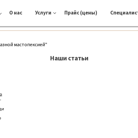
О нас
Услуги
Прайс (цены)
Специалис
разной мастопексией"
Наши статьи
ой
–
ди
е