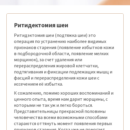
Ритидектомия шеи
Ритидэктомия шеи
(подтяжка шеи) это
операция по устранению наиболее видимых
признаков старения (появление избытков кожи
в подбородочной области, появление мелких
морщинок), за счет удаления или
перераспределения жировой клетчатки,
подтягивания и фиксации подлежащих мышц и
фасций и перераспределения кожи шеи с
иссечением её избытка.
К сожалению, помимо хороших воспоминаний и
ценного опыта, время нам дарит морщины, с
которыми не так уж и легко бороться.
Представительницы прекрасной половины
человечества всеми возможными способами
стараются оттянуть момент появления первых
признаков старения. Когда уже не помогает