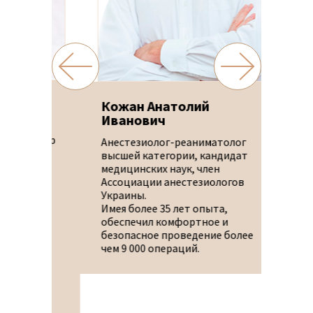
Кожан Анатолий
Андр
Иванович
Пласт
октор
имене
Анестезиолог-реаниматолог
сор
наук,
высшей категории, кандидат
ассоц
медицинских наук, член
ства
рекон
Ассоциации анестезиологов
втор
эстет
Украины.
учных
Амери
Имея более 35 лет опыта,
Косме
обеспечил комфортное и
дейст
безопасное проведение более
Европ
чем 9 000 операций.
гии,
Пласт
ой
дейст
Европ
Риноп