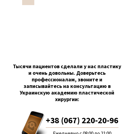
Руков
центр
научн
«Укра
пласт
Более
опера
Тысячи пациентов сделали у нас пластику
и очень довольны. Доверьтесь
профессионалам, звоните и
записывайтесь на консультацию в
Украинскую академию пластической
хирургии:
+38 (067) 220-20-96
Ежедневно с 08:00 до 21:00