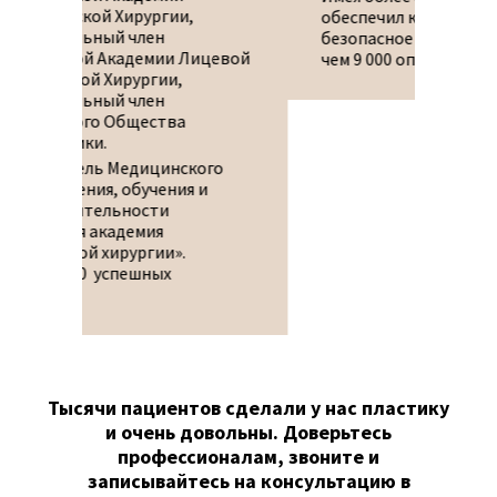
хирур
обеспечил комфортное и
клини
безопасное проведение более
цевой
специ
чем 9 000 операций.
Имеет
как в
хирур
катег
серти
го
ассоц
и
хирур
ангио
лечеб
Тысячи пациентов сделали у нас пластику
и очень довольны. Доверьтесь
профессионалам, звоните и
записывайтесь на консультацию в