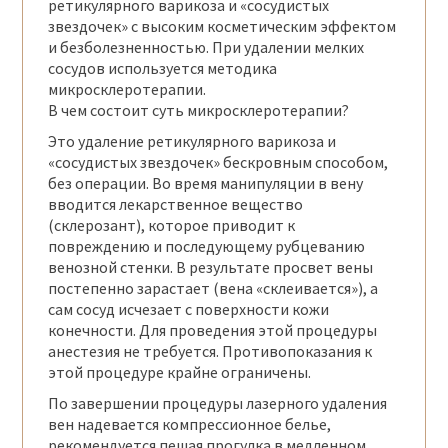
ретикулярного варикоза и «сосудистых
звездочек» с высоким косметическим эффектом
и безболезненностью. При удалении мелких
сосудов используется методика
микросклеротерапии.
В чем состоит суть микросклеротерапии?
Это удаление ретикулярного варикоза и
«сосудистых звездочек» бескровным способом,
без операции. Во время манипуляции в вену
вводится лекарственное вещество
(склерозант), которое приводит к
повреждению и последующему рубцеванию
венозной стенки. В результате просвет вены
постепенно зарастает (вена «склеивается»), а
сам сосуд исчезает с поверхности кожи
конечности. Для проведения этой процедуры
анестезия не требуется. Противопоказания к
этой процедуре крайне ограничены.
По завершении процедуры лазерного удаления
вен надевается компрессионное белье,
рекомендуется пешая прогулка в медленном