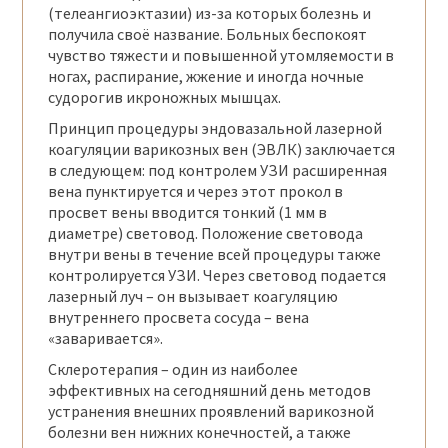
(телеангиоэктазии) из-за которых болезнь и
получила своё название. Больных беспокоят
чувство тяжести и повышенной утомляемости в
ногах, распирание, жжение и иногда ночные
судорогив икроножных мышцах.
Принцип процедуры эндовазальной лазерной
коагуляции варикозных вен (ЭВЛК) заключается
в следующем: под контролем УЗИ расширенная
вена пунктируется и через этот прокол в
просвет вены вводится тонкий (1 мм в
диаметре) световод. Положение световода
внутри вены в течение всей процедуры также
контролируется УЗИ. Через световод подается
лазерный луч – он вызывает коагуляцию
внутреннего просвета сосуда – вена
«заваривается».
Склеротерапия – один из наиболее
эффективных на сегодняшний день методов
устранения внешних проявлений варикозной
болезни вен нижних конечностей, а также