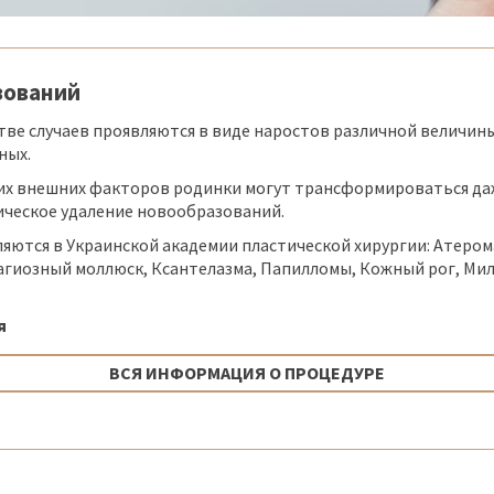
зований
ве случаев проявляются в виде наростов различной величины
ных.
чих внешних факторов родинки могут трансформироваться да
ическое удаление новообразований.
ются в Украинской академии пластической хирургии: Атерома
агиозный моллюск, Ксантелазма, Папилломы, Кожный рог, Ми
я
ВСЯ ИНФОРМАЦИЯ О ПРОЦЕДУРЕ