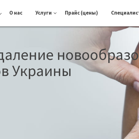
О нас
Услуги
Прайс (цены)
Специалис
удаление новообраз
ов Украины