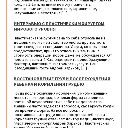
подобные nonsurgical техники могут лишь приподнять
кожу на 1-2 мм, но никак не могут заменить
омоложение лица: комплексное, гармоничное,
натуральное. Несмотря на […]
ИНТЕРЬВЬЮ С ПЛАСТИЧЕСКИМ ХИРУРГОМ
МИРОВОГО УРОВНЯ
Пластическая хирургия сама по себе отрасль не из
дешевых, но и в ней , как и во многих других, есть
свои «звездные» специалисты. Услуги, которые они
предоставляют, принято относить к элитным, а
стоимость операций порой даже не обсуждается. От
чего это зависит? Как определить ценообразующие
факторы, влияющие на стоимость услуги. Наш
сегодняшний гость Андрей Харьков, […]
ВОССТАНОВЛЕНИЕ ГРУДИ ПОСЛЕ РОЖДЕНИЯ
РЕБЕНКА И КОРМЛЕНИЯ ГРУДЬЮ
Грудь после окончания кормления у многих женщин
меняется , и нередко, ее новая форма становится
причиной неуверенности в себе и недовольства.
Женщины часто задаются вопросом, как вернуть груди
ее прежние формы. На все вопросы по
восстановлению груди после рождения ребенка и
кормления грудью отвечает доктор медицинских наук,
пластический хирург Андрей Харьков (Пластический
хирург Украинской академии […]