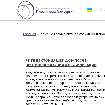
|
UA
Главная
›
Записи с тегом "Ритидэктомия шеи пр
РИТИДЭКТОМИЯ ШЕИ ДО И ПОСЛЕ,
ПРОТИВОПОКАЗАНИЯ И РЕАБИЛИТАЦИЯ
Каждая представительница прекрасной половины
человечества стремится выглядеть привлекательно 
молодо, вне зависимости от возраста. Если
косметические процедуры не приносят желаемого
результата, решить проблему можно с помощью
подтяжки кожи. Речь идёт о ритидэктомии. Показан
к ритидэктомии шеи Ритидэктомия шеи (подтяжка
шеи) – операция, которая позволит устранить види
признаки старения. Речь идёт, прежде всего, о
появлении «отвислых […]