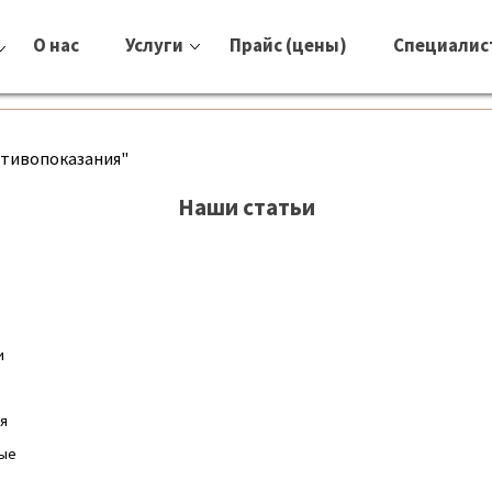
О нас
Услуги
Прайс (цены)
Специалис
отивопоказания"
Наши статьи
и
ия
мые