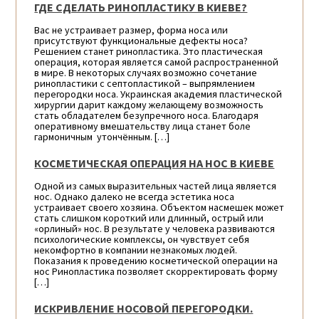
ГДЕ СДЕЛАТЬ РИНОПЛАСТИКУ В КИЕВЕ?
Вас не устраивает размер, форма носа или
присутствуют функциональные дефекты носа?
Решением станет ринопластика. Это пластическая
операция, которая является самой распространенной
в мире. В некоторых случаях возможно сочетание
ринопластики с септопластикой – выпрямлением
перегородки носа. Украинская академия пластической
хирургии дарит каждому желающему возможность
стать обладателем безупречного носа. Благодаря
оперативному вмешательству лица станет боле
гармоничным утончённым. […]
КОСМЕТИЧЕСКАЯ ОПЕРАЦИЯ НА НОС В КИЕВЕ
Одной из самых выразительных частей лица является
нос. Однако далеко не всегда эстетика носа
устраивает своего хозяина. Объектом насмешек может
стать слишком короткий или длинный, острый или
«орлиный» нос. В результате у человека развиваются
психологические комплексы, он чувствует себя
некомфортно в компании незнакомых людей.
Показания к проведению косметической операции на
нос Ринопластика позволяет скорректировать форму
[…]
ИСКРИВЛЕНИЕ НОСОВОЙ ПЕРЕГОРОДКИ.