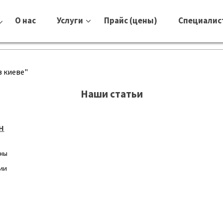
О нас
Услуги
Прайс (цены)
Специалис
в киеве"
Наши статьи
Н
ины
гии