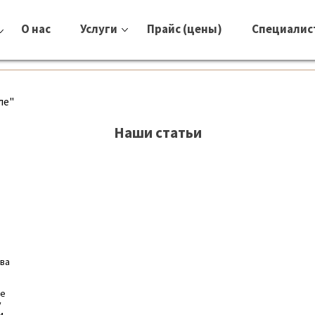
О нас
Услуги
Прайс (цены)
Специалис
ле"
Наши статьи
тва
е
ие
у
и