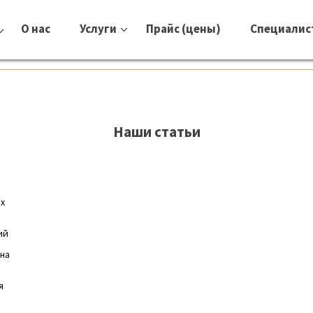
О нас
Услуги
Прайс (цены)
Специалис
Наши статьи
их
ий
 на
я