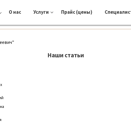
О нас
Услуги
Прайс (цены)
Специалис
реевич"
Наши статьи
их
ий
 на
я