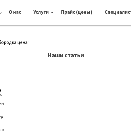
О нас
Услуги
Прайс (цены)
Специалис
бородка цена"
Наши статьи
в
е.
ий
ур
я к