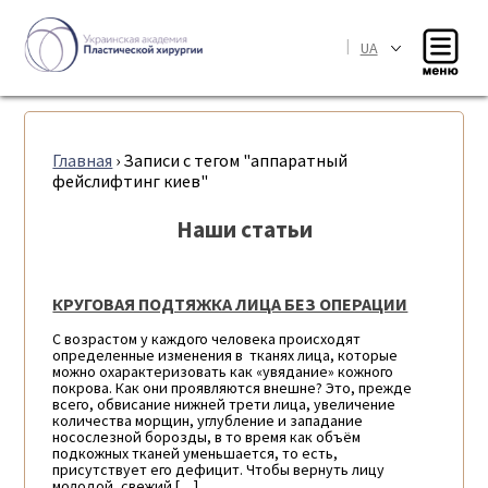
|
UA
Главная
›
Записи с тегом "аппаратный
фейслифтинг киев"
Наши статьи
КРУГОВАЯ ПОДТЯЖКА ЛИЦА БЕЗ ОПЕРАЦИИ
С возрастом у каждого человека происходят
определенные изменения в тканях лица, которые
можно охарактеризовать как «увядание» кожного
покрова. Как они проявляются внешне? Это, прежде
всего, обвисание нижней трети лица, увеличение
количества морщин, углубление и западание
носослезной борозды, в то время как объём
подкожных тканей уменьшается, то есть,
присутствует его дефицит. Чтобы вернуть лицу
молодой, свежий […]