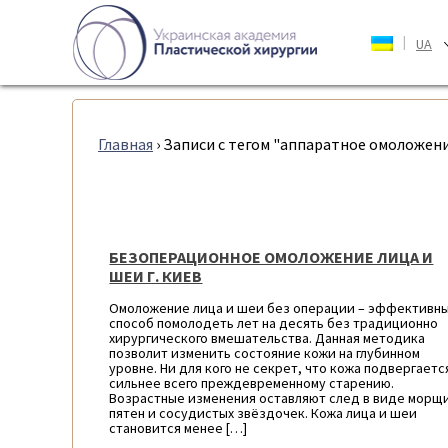
|
UA
Главная
›
Записи с тегом "аппаратное омоложени
БЕЗОПЕРАЦИОННОЕ ОМОЛОЖЕНИЕ ЛИЦА И
ШЕИ Г. КИЕВ
Омоложение лица и шеи без операции – эффективн
способ помолодеть лет на десять без традиционно
хирургического вмешательства. Данная методика
позволит изменить состояние кожи на глубинном
уровне. Ни для кого не секрет, что кожа подвергаетс
сильнее всего преждевременному старению.
Возрастные изменения оставляют след в виде морщ
пятен и сосудистых звёздочек. Кожа лица и шеи
становится менее […]