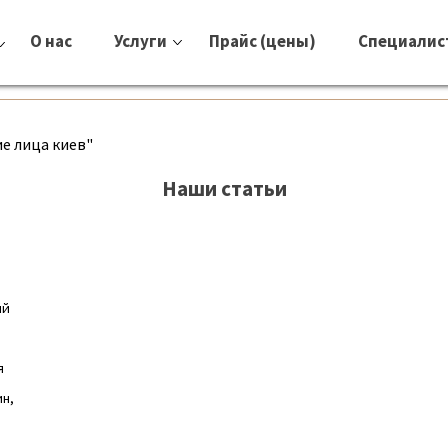
О нас
Услуги
Прайс (цены)
Специалис
е лица киев"
Наши статьи
ый
я
ин,