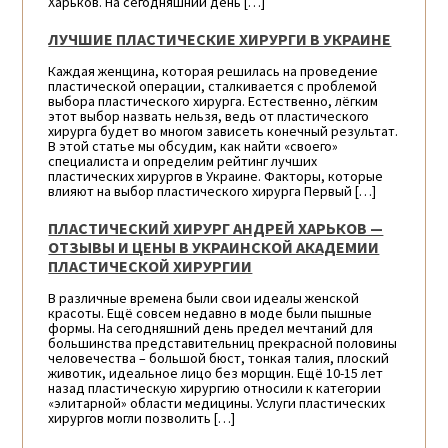
Харьков. На сегодняшний день […]
ЛУЧШИЕ ПЛАСТИЧЕСКИЕ ХИРУРГИ В УКРАИНЕ
Каждая женщина, которая решилась на проведение
пластической операции, сталкивается с проблемой
выбора пластического хирурга. Естественно, лёгким
этот выбор назвать нельзя, ведь от пластического
хирурга будет во многом зависеть конечный результат.
В этой статье мы обсудим, как найти «своего»
специалиста и определим рейтинг лучших
пластических хирургов в Украине. Факторы, которые
влияют на выбор пластического хирурга Первый […]
ПЛАСТИЧЕСКИЙ ХИРУРГ АНДРЕЙ ХАРЬКОВ —
ОТЗЫВЫ И ЦЕНЫ В УКРАИНСКОЙ АКАДЕМИИ
ПЛАСТИЧЕСКОЙ ХИРУРГИИ
В различные времена были свои идеалы женской
красоты. Ещё совсем недавно в моде были пышные
формы. На сегодняшний день предел мечтаний для
большинства представительниц прекрасной половины
человечества – большой бюст, тонкая талия, плоский
животик, идеальное лицо без морщин. Ещё 10-15 лет
назад пластическую хирургию относили к категории
«элитарной» области медицины. Услуги пластических
хирургов могли позволить […]