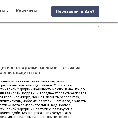
ты
Контакты
Перезвонить Вам?
ДРЕЙ ЛЕОНИДОВИЧ ХАРЬКОВ — ОТЗЫВЫ
АЛЬНЫХ ПАЦИЕНТОВ
данный момент пластические операции
требованы, как никогда раньше. С помощью
стической хирургии внешность можно изменить до
знаваемости. Коррекции подлежат практически все
ти тела. К примеру, можно изменить разрез глаз,
личить грудь, избавиться от лишнего веса, придать
асти живота привлекательный вид. Польза
стической хирургии Пластическая хирургия
воляет добиться потрясающих результатов:
рекция врожденных дефектов. Некоторые