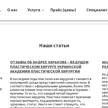
О нас
Услуги
Прайс (цены)
Специалис
"
Наши статьи
ОТЗЫВЫ ОБ АНДРЕЕ ХАРЬКОВЕ – ВЕДУЩЕМ
АН
ПЛАСТИЧЕСКОМ ХИРУРГЕ УКРАИНСКОЙ
РЕ
АКАДЕМИИ ПЛАСТИЧЕСКОЙ ХИРУРГИИ
На 
ма
вос
В последние годы пластическая хирургия становится
пла
популярней среди представителей сильного пола. В
неу
соответствии с официальными данными, более 20%
р.
час
клиентов клиник пластической хирургии в Украине –
уве
мужчины. То есть, это каждый пятый пациент
обл
пластических хирургов. Пластика помогает мужчинам
пла
хорошо выглядеть, поддерживать молодость,
поз
здоровье, статус. Никто не станет отрицать, что
Кор
дефекты внешности в современном мире, где