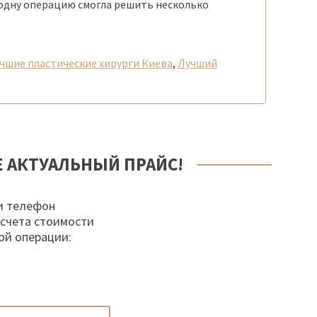
 одну операцию смогла решить несколько
чшие пластические хирурги Киева
,
Лучший
Е АКТУАЛЬНЫЙ ПРАЙС!
и телефон
осчета стоимости
ой операции: