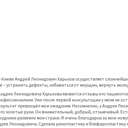
 в Киеве Андрей Леонидович Харьков осуществляет сложнейши
 – устранить дефекты, избавиться от морщин, вернуть моло
дрея Леонидовича Харькова являются отзывы его пациентов
рофессионализм. Уже после первой консультации у меня не ост
зультат превзошёл мои ожидания. Несомненно, у Андрея Леони
ого золотые руки. Он внимательный, добрый, отзывчивый. Ест
рудники развеяли мои страхи. Я очень благодарна за мою нову
ндрея Леонидовича. Сделала ринопластику и блефаропластику 