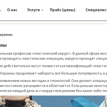
О нас
Услуги
Прайс (цены)
Специалис
Украины
ины
дельная профессия «пластический хирург». В данной сфере м
ем проводить пластические операции, хирурги проходят специ
не действительно могут похвастаться квалификаций «пластич
ах Украины продолжает набирать всё большую популярность и 
 появлением новых методик и технологий. Они делают операц
гия постоянно расширяется и облегчается. Если раньше некот
тически каждый день в стандартном режиме без каких-либо п