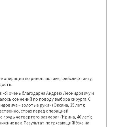
е операции по ринопластике, фейслифтингу,
дость.
: «Я очень благодарна Андрею Леонидовичу и
алось сомнений по поводу выбора хирурга. С
довича – золотые руки» (Оксана, 35 лет);
ественно, страх перед операцией
ю грудь четвертого размера» (Ирина, 40 лет);
нижних век. Результат потрясающий! Уже на