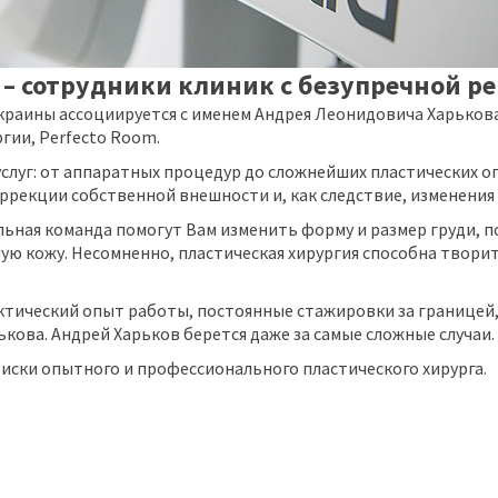
 – сотрудники клиник с безупречной р
Украины ассоциируется с именем Андрея Леонидовича Харьков
гии, Perfecto Room.
услуг: от аппаратных процедур до сложнейших пластических о
рекции собственной внешности и, как следствие, изменения 
ьная команда помогут Вам изменить форму и размер груди, п
ю кожу. Несомненно, пластическая хирургия способна творить
ктический опыт работы, постоянные стажировки за границей
кова. Андрей Харьков берется даже за самые сложные случаи.
оиски опытного и профессионального пластического хирурга.