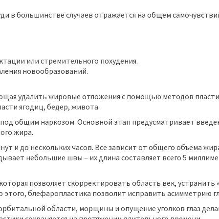
ди в большинстве случаев отражается на общем самочувстви
ктации или стремительного похудения.
аления новообразований.
яющая удалить жировые отложения с помощью методов пласт
асти ягодиц, бедер, живота.
 под общим наркозом. Основной этап предусматривает введе
ого жира.
т и до нескольких часов. Всё зависит от общего объёма жира
дывает небольшие швы – их длина составляет всего 5 миллиме
 которая позволяет скорректировать область век, устранить 
о этого, блефаропластика позволит исправить асимметрию гла
рбитальной области, морщины и опущение уголков глаз делают
стики сохраняется на протяжении длительного времени.