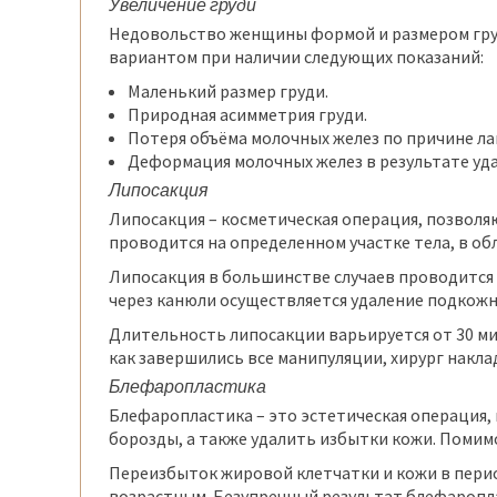
Увеличение груди
Недовольство женщины формой и размером гру
вариантом при наличии следующих показаний:
Маленький размер груди.
Природная асимметрия груди.
Потеря объёма молочных желез по причине ла
Деформация молочных желез в результате уд
Липосакция
Липосакция – косметическая операция, позвол
проводится на определенном участке тела, в обл
Липосакция в большинстве случаев проводится
через канюли осуществляется удаление подкожн
Длительность липосакции варьируется от 30 мину
как завершились все манипуляции, хирург накла
Блефаропластика
Блефаропластика – это эстетическая операция,
борозды, а также удалить избытки кожи. Помим
Переизбыток жировой клетчатки и кожи в перио
возрастным. Безупречный результат блефаропла