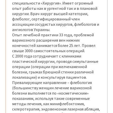
специальности «Хирургия». Имеет огромный
опыт работы как в ургентной так и в плановой
хирургии. Врач-хирург высшей категории,
флеболог, сертифицированный член
ассоциации сосудистых хирургов, флебологов и
ангиологов Украины.
Опыт лечебной практики 33 года, проблемой
варикозного расширения вен нижних
конечностей занимается более 25 лет. Провел
свыше
3000
самостоятельных операций.
С
2000
года сотрудничает с клиниками
пластической хирургии, проводя симультанные
операции (операции при желчекаменной
болезни, грыжах брюшной стенки различной
локализации) и консультируя пациентов.
Превалирующее направление – флебология
(большинству женщин лечение варикозной
болезни выполняется по «косметическим»
показаниям, используя такие современные
методы лечения, как минифлебэктомия,
склеротерапия, эндовенозная лазерная абляция,