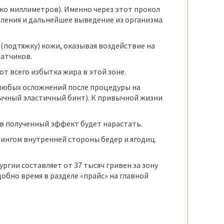
ько миллиметров). Именно через этот прокол
пления и дальнейшее выведение из организма
(подтяжку) кожи, оказывая воздействие на
датчиков.
т всего избытка жира в этой зоне.
 любых осложнений после процедуры на
ычный эластичный бинт). К привычной жизни
ев полученный эффект будет нарастать.
нгом внутренней стороны бедер и ягодиц.
гии составляет от 37 тысяч гривен за зону
обно время в разделе «прайс» на главной