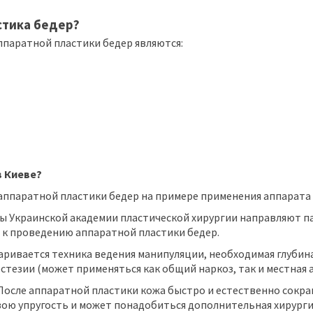
стика бедер?
ппаратной пластики бедер являются:
в Киеве?
аппаратной пластики бедер на примере применения аппарата 
ты Украинской академии пластической хирургии направляют па
 к проведению аппаратной пластики бедер.
ривается техника ведения манипуляции, необходимая глубин
тезии (может применяться как общий наркоз, так и местная а
После аппаратной пластики кожа быстро и естественно сокра
вою упругость и может понадобиться дополнительная хирурги