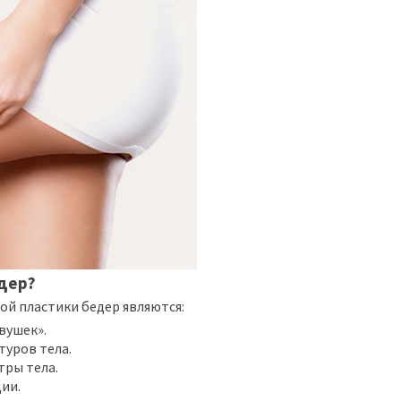
едер?
й пластики бедер являются:
вушек».
уров тела.
ры тела.
ии.