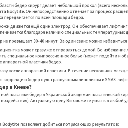
бласти бедер хирург делает небольшой прокол (всего нескол
ата Bodytite. Он непосредственно отвечает за процесс расще
а передвигается по всей площади бедра.
ожи движется ещё один электрод. Он обеспечивает лифтинг 
спечивается благодаря наличию специальных температурных 
е превышает 30-40 минут. За один сеанс можно избавиться о
ациентка может сразу же отправляться домой. Во избежание
ить специальное компрессионное белье (может подойти и об
е аппаратной пластики бедер.
азу после аппаратной пластики. В течение нескольких месяц
 коррекцию бедер с ультразвуковым липолизом и SMAS-лифти
дер в Киеве?
ой пластики бедер в Украинской академии пластической хирур
воздействия). Актуальную цену Вы сможете узнать в любой уд
 Bodytite позволяет добиться потрясающих результатов: