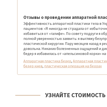
Отзывы о проведении аппаратной пла
Эффективность аппаратной пластики тела в У
пациентов: «Я никогда не страдала от избыточн
избавиться от «галифе». По совету подруги я о
полной уверенностью заявить: я выгляжу безупр
пластической хирургии. Пару месяцев назад я р
довольна. Никаких болезненных ощущений и дис
бедер я избавилась от «апельсиновой корки» на 
Аппаратная пластика бедер
,
Аппаратная пластик
бедер киев
,
пластическая операция на бедрах
УЗНАЙТЕ СТОИМОСТЬ 