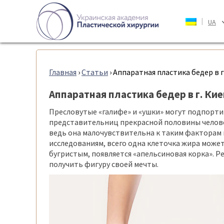
|
UA
Главная
›
Статьи
›
Аппаратная пластика бедер в г
Аппаратная пластика бедер в г. Кие
Пресловутые «галифе» и «ушки» могут подпорти
представительниц прекрасной половины человеч
ведь она малочувствительна к таким факторам 
исследованиям, всего одна клеточка жира может 
бугристым, появляется «апельсиновая корка». 
получить фигуру своей мечты.