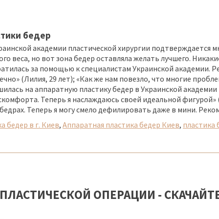
стики бедер
краинской академии пластической хирургии подтверждается
ого веса, но вот зона бедер оставляла желать лучшего. Никак
братилась за помощью к специалистам Украинской академии. Ре
ечно» (Лилия, 29 лет); «Как же нам повезло, что многие пр
ешилась на аппаратную пластику бедер в Украинской академии
комфорта. Теперь я наслаждаюсь своей идеальной фигурой» (Е
бедрах. Теперь я могу смело дефилировать даже в мини. Рекоме
а бедер в г. Киев
,
Аппаратная пластика бедер Киев
,
пластика 
ПЛАСТИЧЕСКОЙ ОПЕРАЦИИ - СКАЧАЙТ